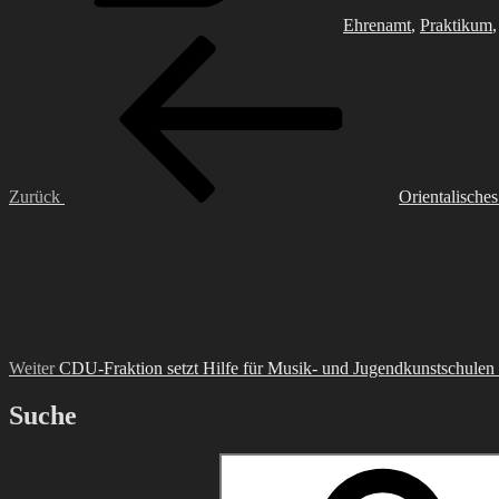
Ehrenamt
,
Praktikum
Beitragsnavigation
Vorheriger
Beitrag
Zurück
Orientalische
Nächster
Beitrag
Weiter
CDU-Fraktion setzt Hilfe für Musik- und Jugendkunstschulen
Suche
Suche
nach: