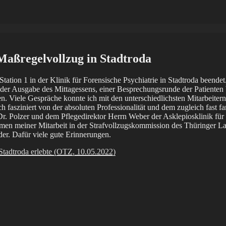
Maßregelvollzug in Stadtroda
Station 1 in der Klinik für Forensische Psychiatrie in Stadtroda beend
der Ausgabe des Mittagessens, einer Besprechungsrunde der Patienten b
eben. Viele Gespräche konnte ich mit den unterschiedlichsten Mitarbeit
h fasziniert von der absoluten Professionalität und dem zugleich fast fam
Dr. Polzer und dem Pflegedirektor Herrn Weber der Asklepiosklinik fü
hmen meiner Mitarbeit in der Strafvollzugskommission des Thüringer La
er. Dafür viele gute Erinnerungen.
tadtroda erlebte (OTZ, 10.05.2022)