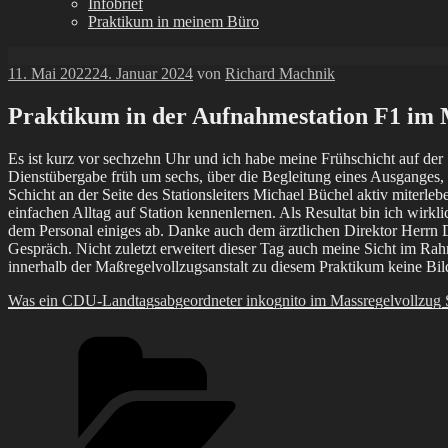
Infobrief
Praktikum in meinem Büro
Veröffentlicht
11. Mai 2022
24. Januar 2024
von
Richard Machnik
am
Praktikum in der Aufnahmestation F1 im 
Es ist kurz vor sechzehn Uhr und ich habe meine Frühschicht auf der 
Dienstübergabe früh um sechs, über die Begleitung eines Ausganges, 
Schicht an der Seite des Stationsleiters Michael Büchel aktiv miterl
einfachen Alltag auf Station kennenlernen. Als Resultat bin ich wirklic
dem Personal einiges ab. Danke auch dem ärztlichen Direktor Herrn 
Gespräch. Nicht zuletzt erweitert dieser Tag auch meine Sicht im Ra
innerhalb der Maßregelvollzugsanstalt zu diesem Praktikum keine Bild
Was ein CDU-Landtagsabgeordneter inkognito im Massregelvollzug S
Kategorien