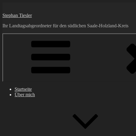
Zum
Inhalt
Stephan Tiesler
springen
Ihr Landtagsabgeordneter für den südlichen Saale-Holzland-Kreis
Startseite
Über mich