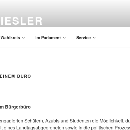
IESLER
en südlichen Saale-Holzland-Kreis
 Wahlkreis
Im Parlament
Service
MEINEM BÜRO
em Bürgerbüro
 engagierten Schülern, Azubis und Studenten die Möglichkeit, d
eit eines Landtagsabgeordneten sowie in die politischen Proze