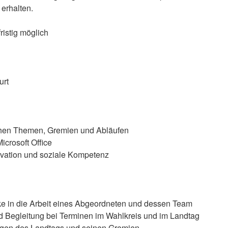
erhalten.
ristig möglich
urt
schen Themen, Gremien und Abläufen
icrosoft Office
tivation und soziale Kompetenz
cke in die Arbeit eines Abgeordneten und dessen Team
d Begleitung bei Terminen im Wahlkreis und im Landtag
ngen des Landtags und seinen Gremien