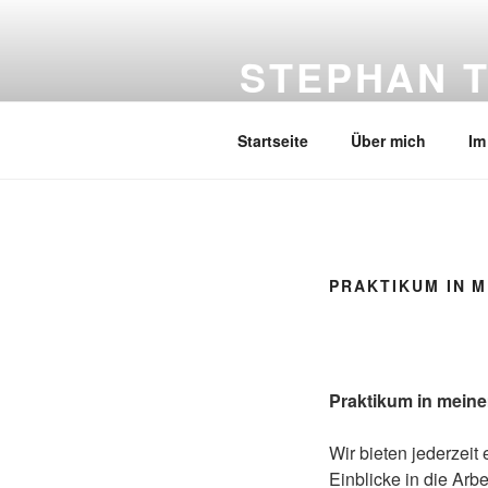
Zum
Inhalt
STEPHAN T
springen
Ihr Landtagsabgeordneter für d
Startseite
Über mich
Im
PRAKTIKUM IN 
Praktikum in mein
Wir bieten jederzeit
Einblicke in die Arb