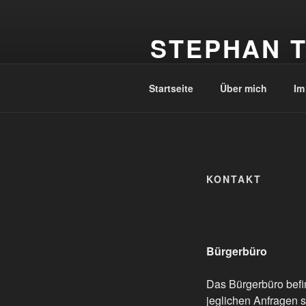
Zum
Inhalt
STEPHAN T
springen
Ihr Landtagsabgeordneter für d
Startseite
Über mich
Im
KONTAKT
Bürgerbüro
Das Bürgerbüro befin
jeglichen Anfragen 