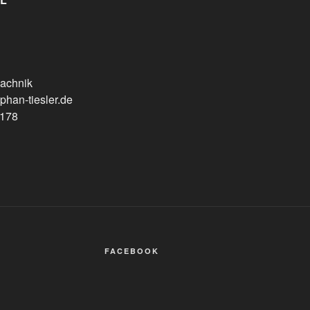
Machnik
han-tiesler.de
9178
FACEBOOK