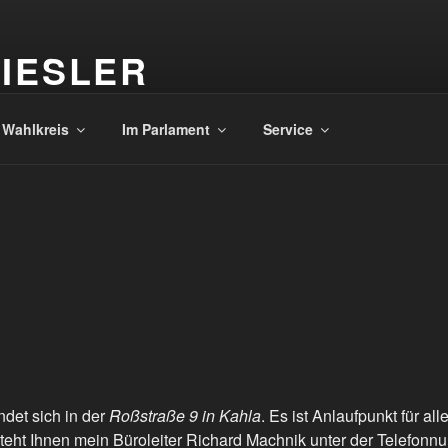
IESLER
en südlichen Saale-Holzland-Kreis
 Wahlkreis
Im Parlament
Service
det sich in der
Roßstraße 9 in Kahla
. Es ist Anlaufpunkt für all
steht Ihnen mein Büroleiter Richard Machnik unter der Telefon