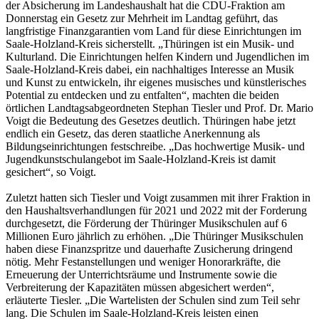
der Absicherung im Landeshaushalt hat die CDU-Fraktion am
Donnerstag ein Gesetz zur Mehrheit im Landtag geführt, das
langfristige Finanzgarantien vom Land für diese Einrichtungen im
Saale-Holzland-Kreis sicherstellt. „Thüringen ist ein Musik- und
Kulturland. Die Einrichtungen helfen Kindern und Jugendlichen im
Saale-Holzland-Kreis dabei, ein nachhaltiges Interesse an Musik
und Kunst zu entwickeln, ihr eigenes musisches und künstlerisches
Potential zu entdecken und zu entfalten“, machten die beiden
örtlichen Landtagsabgeordneten Stephan Tiesler und Prof. Dr. Mario
Voigt die Bedeutung des Gesetzes deutlich. Thüringen habe jetzt
endlich ein Gesetz, das deren staatliche Anerkennung als
Bildungseinrichtungen festschreibe. „Das hochwertige Musik- und
Jugendkunstschulangebot im Saale-Holzland-Kreis ist damit
gesichert“, so Voigt.
Zuletzt hatten sich Tiesler und Voigt zusammen mit ihrer Fraktion in
den Haushaltsverhandlungen für 2021 und 2022 mit der Forderung
durchgesetzt, die Förderung der Thüringer Musikschulen auf 6
Millionen Euro jährlich zu erhöhen. „Die Thüringer Musikschulen
haben diese Finanzspritze und dauerhafte Zusicherung dringend
nötig. Mehr Festanstellungen und weniger Honorarkräfte, die
Erneuerung der Unterrichtsräume und Instrumente sowie die
Verbreiterung der Kapazitäten müssen abgesichert werden“,
erläuterte Tiesler. „Die Wartelisten der Schulen sind zum Teil sehr
lang. Die Schulen im Saale-Holzland-Kreis leisten einen