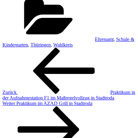
Ehrenamt
,
Schule &
Kindergarten
,
Thüringen
,
Wahlkreis
Beitragsnavigation
Vorheriger
Beitrag
Zurück
Praktikum in
der Aufnahmestation F1 im Maßregelvollzug in Stadtroda
Nächster
Weiter
Praktikum im AZAD Grill in Stadtroda
Beitrag