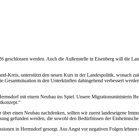
26 geschlossen werden. Auch die Außenstelle in Eisenberg will die Lan
nd-Kreis, unterstützt den neuen Kurs in der Landespolitik, wonach zu
 die Gesamtsituation in den Unterkünften dahingehend verbessert werden,
ermsdorf mit einem Neubau ins Spiel. Unsere Migrationsministerin Beat
tkonzept.“
wir über einen Neubau nachdenken, sollten wir zuerst landeseigene Imm
ng gefunden werden, die sowohl den Bedürfnissen der Einheimischen a
ussionen in Hermsdorf gesorgt. Aus Angst vor negativen Folgen lehnen