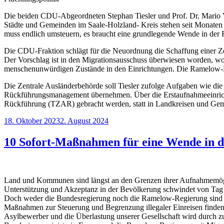
Die beiden CDU-Abgeordneten Stephan Tiesler und Prof. Dr. Mario Vo
Städte und Gemeinden im Saale-Holzland- Kreis stehen seit Monaten 
muss endlich umsteuern, es braucht eine grundlegende Wende in der F
Die CDU-Fraktion schlägt für die Neuordnung die Schaffung einer 
Der Vorschlag ist in den Migrationsausschuss überwiesen worden, wo 
menschenunwürdigen Zustände in den Einrichtungen. Die Ramelow-Koal
Die Zentrale Ausländerbehörde soll Tiesler zufolge Aufgaben wie di
Rückführungsmanagement übernehmen. Über die Erstaufnahmeeinrichtun
Rückführung (TZAR) gebracht werden, statt in Landkreisen und Gemei
Veröffentlicht
18. Oktober 2023
2. August 2024
am
10 Sofort-Maßnahmen für eine Wende in de
Land und Kommunen sind längst an den Grenzen ihrer Aufnahmemöglic
Unterstützung und Akzeptanz in der Bevölkerung schwindet von Tag
Doch weder die Bundesregierung noch die Ramelow-Regierung sind Will
Maßnahmen zur Steuerung und Begrenzung illegaler Einreisen finden ni
Asylbewerber und die Überlastung unserer Gesellschaft wird durch z