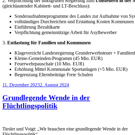
2. Verpflichtung der linksgrünen Regierung zum
Umsteuern in der M
(gleichlautender Kabinett- und LT-Beschluss):
Sonderaufnahmeprogramme des Landes zur Aufnahme von Syre
vollständiges Durchreichen und Erstattung Kosten Kommunen
Einführung Bezahlkarte
Verpflichtung gemeinnützige Arbeit für Asylbewerber
3.
Entlastung für Familien und Kommunen
Klageverzicht Landesregierung Grunderwerbsteuer + Familie
Kleine-Gemeinden-Programm (45 Mio. EUR)
Feuerwehrpauschale (10 Mio. EUR)
Erhöhung Mittel Kommunale Sportanlagen (+5 Mio. EUR)
Begrenzung Elternbeiträge Freie Schulen
Veröffentlicht
11. Dezember 2023
2. August 2024
am
Grundlegende Wende in der
Flüchtlingspolitik
Tiesler und Voigt: „Wir brauchen eine grundlegende Wende in der
Flüchtlingspolitik“