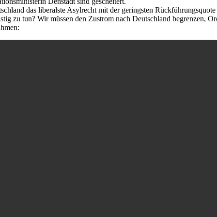
onsministerin Denstädt sind gescheitert.
schland das liberalste Asylrecht mit der geringsten Rückführungsquote be
istig zu tun? Wir müssen den Zustrom nach Deutschland begrenzen, Ord
ahmen: