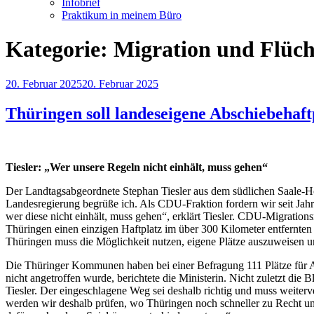
Infobrief
Praktikum in meinem Büro
Kategorie:
Migration und Flüch
Veröffentlicht
20. Februar 2025
20. Februar 2025
am
Thüringen soll landeseigene Abschiebehaft
Tiesler: „Wer unsere Regeln nicht einhält, muss gehen“
Der Landtagsabgeordnete Stephan Tiesler aus dem südlichen Saale-Ho
Landesregierung begrüße ich. Als CDU-Fraktion fordern wir seit Jahr
wer diese nicht einhält, muss gehen“, erklärt Tiesler. CDU-Migrations
Thüringen einen einzigen Haftplatz im über 300 Kilometer entfernten
Thüringen muss die Möglichkeit nutzen, eigene Plätze auszuweisen u
Die Thüringer Kommunen haben bei einer Befragung 111 Plätze für A
nicht angetroffen wurde, berichtete die Ministerin. Nicht zuletzt d
Tiesler. Der eingeschlagene Weg sei deshalb richtig und muss weiterv
werden wir deshalb prüfen, wo Thüringen noch schneller zu Recht u