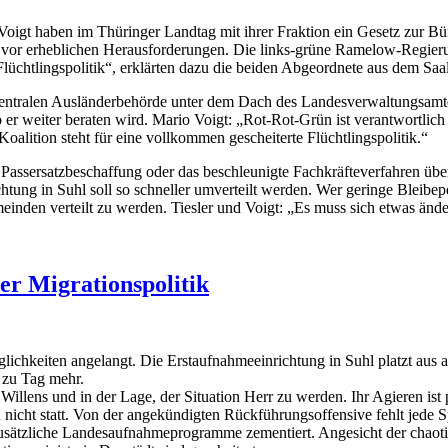
igt haben im Thüringer Landtag mit ihrer Fraktion ein Gesetz zur Bü
vor erheblichen Herausforderungen. Die links-grüne Ramelow-Regierung
lüchtlingspolitik“, erklärten dazu die beiden Abgeordnete aus dem Saa
Zentralen Ausländerbehörde unter dem Dach des Landesverwaltungsamt
er weiter beraten wird. Mario Voigt: „Rot-Rot-Grün ist verantwortlich
ition steht für eine vollkommen gescheiterte Flüchtlingspolitik.“
e Passersatzbeschaffung oder das beschleunigte Fachkräfteverfahren 
g in Suhl soll so schneller umverteilt werden. Wer geringe Bleibepe
nden verteilt zu werden. Tiesler und Voigt: „Es muss sich etwas ände
r Migrationspolitik
hkeiten angelangt. Die Erstaufnahmeeinrichtung in Suhl platzt aus a
 zu Tag mehr.
ens und in der Lage, der Situation Herr zu werden. Ihr Agieren ist p
cht statt. Von der angekündigten Rückführungsoffensive fehlt jede Spur
usätzliche Landesaufnahmeprogramme zementiert. Angesicht der chaoti