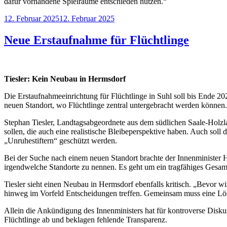
dafür vorhandene Spielräume entschieden nutzen.“
Veröffentlicht
12. Februar 2025
12. Februar 2025
am
Neue Erstaufnahme für Flüchtlinge
Tiesler: Kein Neubau in Hermsdorf
Die Erstaufnahmeeinrichtung für Flüchtlinge in Suhl soll bis Ende 20
neuen Standort, wo Flüchtlinge zentral untergebracht werden können.
Stephan Tiesler, Landtagsabgeordnete aus dem südlichen Saale-Holzla
sollen, die auch eine realistische Bleibeperspektive haben. Auch soll
„Unruhestiftern“ geschützt werden.
Bei der Suche nach einem neuen Standort brachte der Innenminister H
irgendwelche Standorte zu nennen. Es geht um ein tragfähiges Gesam
Tiesler sieht einen Neubau in Hermsdorf ebenfalls kritisch. „Bevor 
hinweg im Vorfeld Entscheidungen treffen. Gemeinsam muss eine Lösu
Allein die Ankündigung des Innenministers hat für kontroverse Disk
Flüchtlinge ab und beklagen fehlende Transparenz.