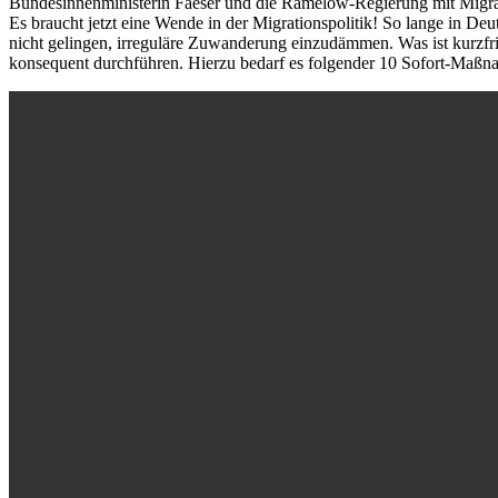
Bundesinnenministerin Faeser und die Ramelow-Regierung mit Migrati
Es braucht jetzt eine Wende in der Migrationspolitik! So lange in Deut
nicht gelingen, irreguläre Zuwanderung einzudämmen. Was ist kurzfr
konsequent durchführen. Hierzu bedarf es folgender 10 Sofort-Maßn