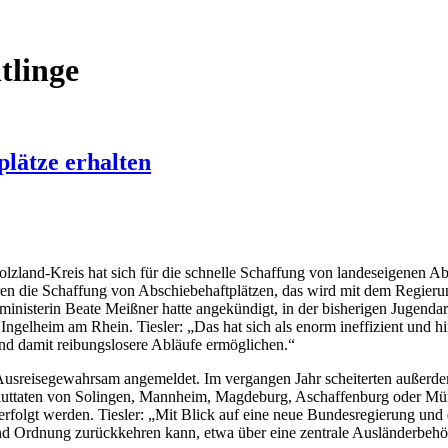
tlinge
plätze erhalten
lzland-Kreis hat sich für die schnelle Schaffung von landeseigenen 
en die Schaffung von Abschiebehaftplätzen, das wird mit dem Regierun
ministerin Beate Meißner hatte angekündigt, in der bisherigen Jugendarre
 Ingelheim am Rhein. Tiesler: „Das hat sich als enorm ineffizient und
nd damit reibungslosere Abläufe ermöglichen.“
usreisegewahrsam angemeldet. Im vergangen Jahr scheiterten außerdem
ie Bluttaten von Solingen, Mannheim, Magdeburg, Aschaffenburg oder Mü
erfolgt werden. Tiesler: „Mit Blick auf eine neue Bundesregierung und
nd Ordnung zurückkehren kann, etwa über eine zentrale Ausländerbehö