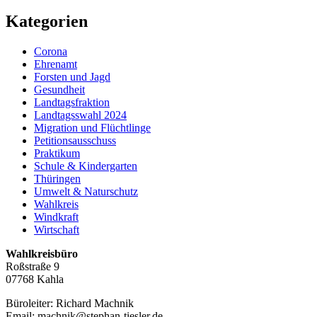
Kategorien
Corona
Ehrenamt
Forsten und Jagd
Gesundheit
Landtagsfraktion
Landtagsswahl 2024
Migration und Flüchtlinge
Petitionsausschuss
Praktikum
Schule & Kindergarten
Thüringen
Umwelt & Naturschutz
Wahlkreis
Windkraft
Wirtschaft
Wahlkreisbüro
Roßstraße 9
07768 Kahla
Büroleiter: Richard Machnik
Email: machnik@stephan-tiesler.de