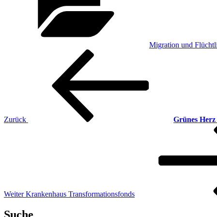
Migration und Flüchtl
Beitragsnavigation
Vorheriger
Beitrag
Zurück
Grünes Herz 
Nächster
Beitrag
Weiter
Krankenhaus Transformationsfonds
Suche