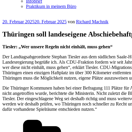
Infobrief
Praktikum in meinem Büro
Veröffentlicht
20. Februar 2025
20. Februar 2025
von
Richard Machnik
am
Thüringen soll landeseigene Abschiebehaft
Tiesler: „Wer unsere Regeln nicht einhält, muss gehen“
Der Landtagsabgeordnete Stephan Tiesler aus dem südlichen Saale-Ho
Landesregierung begrüße ich. Als CDU-Fraktion fordern wir seit Jahr
wer diese nicht einhält, muss gehen“, erklärt Tiesler. CDU-Migrations
Thüringen einen einzigen Haftplatz im über 300 Kilometer entfernten
Thüringen muss die Möglichkeit nutzen, eigene Plätze auszuweisen u
Die Thüringer Kommunen haben bei einer Befragung 111 Plätze für A
nicht angetroffen wurde, berichtete die Ministerin. Nicht zuletzt d
Tiesler. Der eingeschlagene Weg sei deshalb richtig und muss weiterv
werden wir deshalb prüfen, wo Thüringen noch schneller zu Recht u
dafür vorhandene Spielräume entschieden nutzen.“
Kategorien