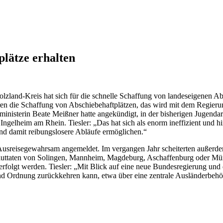
plätze erhalten
lzland-Kreis hat sich für die schnelle Schaffung von landeseigenen 
en die Schaffung von Abschiebehaftplätzen, das wird mit dem Regierun
ministerin Beate Meißner hatte angekündigt, in der bisherigen Jugendarre
 Ingelheim am Rhein. Tiesler: „Das hat sich als enorm ineffizient und
nd damit reibungslosere Abläufe ermöglichen.“
usreisegewahrsam angemeldet. Im vergangen Jahr scheiterten außerdem
ie Bluttaten von Solingen, Mannheim, Magdeburg, Aschaffenburg oder Mü
erfolgt werden. Tiesler: „Mit Blick auf eine neue Bundesregierung und
nd Ordnung zurückkehren kann, etwa über eine zentrale Ausländerbehö