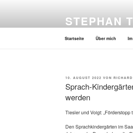
Zum
Inhalt
STEPHAN T
springen
Ihr Landtagsabgeordneter für d
Startseite
Über mich
Im
VERÖFFENTLICHT
10. AUGUST 2022
VON
RICHARD
AM
Sprach-Kindergärte
werden
Tiesler und Voigt: „Förderstopp t
Den Sprachkindergärten im Saa