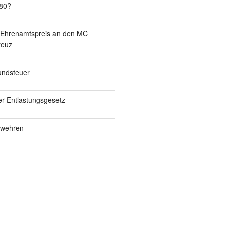
80?
ht Ehrenamtspreis an den MC
reuz
undsteuer
er Entlastungsgesetz
erwehren