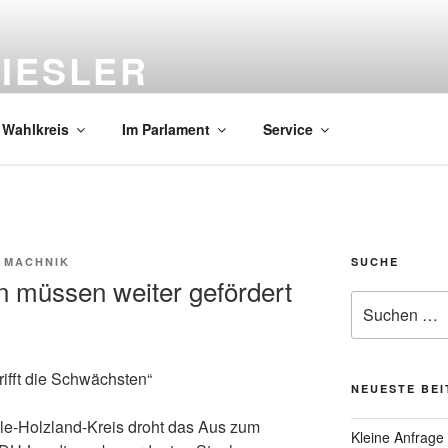
IESLER
en südlichen Saale-Holzland-Kreis
 Wahlkreis
Im Parlament
Service
 MACHNIK
SUCHE
n müssen weiter gefördert
Suche
nach:
rifft die Schwächsten“
NEUESTE BE
le-Holzland-Kreis droht das Aus zum
Kleine Anfrage