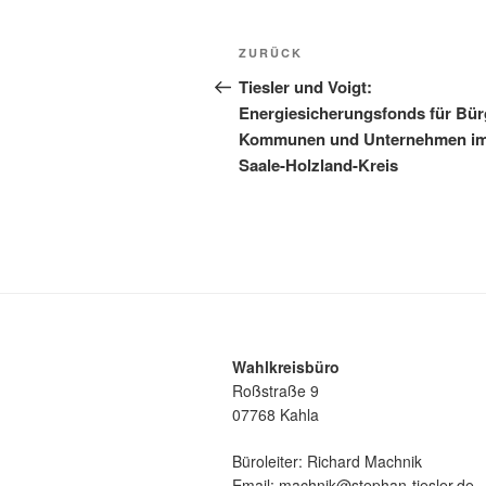
Beitragsnavigation
Vorheriger
ZURÜCK
Beitrag
Tiesler und Voigt:
Energiesicherungsfonds für Bür
Kommunen und Unternehmen i
Saale-Holzland-Kreis
Wahlkreisbüro
Roßstraße 9
07768 Kahla
Büroleiter: Richard Machnik
Email: machnik@stephan-tiesler.de