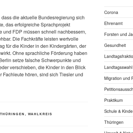
Corona
, dass die aktuelle Bundesregierung sich
Ehrenamt
tte, das erfolgreiche Sprachprojekt
ne und FDP müssen schnell nachbessern,
Forsten und J
ehbar. Die Fachkräfte leisten wertvolle
Gesundheit
ag für die Kinder in den Kindergärten, der
uswirkt. Ohne sprachliche Förderung haben
Landtagsfrakti
Berlin setze falsche Schwerpunkte und
eder verschieben, die Kinder in den Blick
Landtagsswahl
 Fachleute hören, sind sich Tiesler und
Migration und F
Petitionsaussc
Praktikum
Schule & Kinde
THÜRINGEN
,
WAHLKREIS
Thüringen