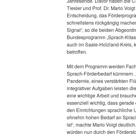
Jahresende. Davor haben die 
Tiesler und Prof. Dr. Mario Voi
Entscheidung, das Förderprogra
schnellstens rückgängig machen.
Signal“, so die beiden Abgeordn
Bundesprogramm „Sprach-Kitas: 
auch im Saale-Holzland-Kreis, 
betroffen.
Mit dem Programm werden Fachkrä
Sprach-Förderbedarf kümmern. „
Pandemie, eines verstärkten Flü
integrativer Aufgaben leisten d
eine wichtige Arbeit und brauch
essenziell wichtig, dass gerade
den Einrichtungen sprachliche U
ohnehin hohen Bedarf an Sprac
ist“, machte Mario Voigt deutlich
würden nun durch den Förderst