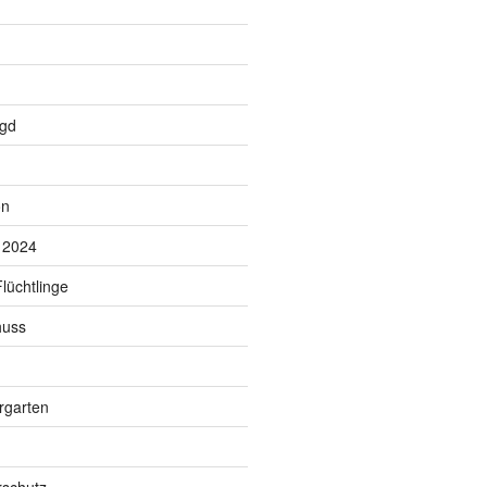
agd
on
 2024
lüchtlinge
huss
rgarten