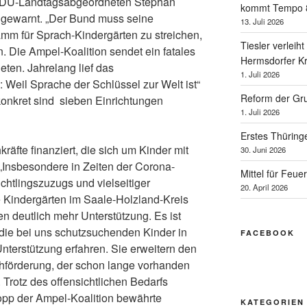
CDU-Landtagsabgeordneten Stephan
kommt Tempo 
gt gewarnt. „Der Bund muss seine
13. Juli 2026
mm für Sprach-Kindergärten zu streichen,
Tiesler verlei
 Die Ampel-Koalition sendet ein fatales
Hermsdorfer K
eten. Jahrelang lief das
1. Juli 2026
Weil Sprache der Schlüssel zur Welt ist“
Reform der Gr
konkret sind sieben Einrichtungen
1. Juli 2026
Erstes Thüring
fte finanziert, die sich um Kinder mit
30. Juni 2026
Insbesondere in Zeiten der Corona-
Mittel für Feu
chtlingszuzugs und vielseitiger
20. April 2026
ie Kindergärten im Saale-Holzland-Kreis
en deutlich mehr Unterstützung. Es ist
 die bei uns schutzsuchenden Kinder in
FACEBOOK
nterstützung erfahren. Sie erweitern den
hförderung, der schon lange vorhanden
. Trotz des offensichtlichen Bedarfs
opp der Ampel-Koalition bewährte
KATEGORIEN