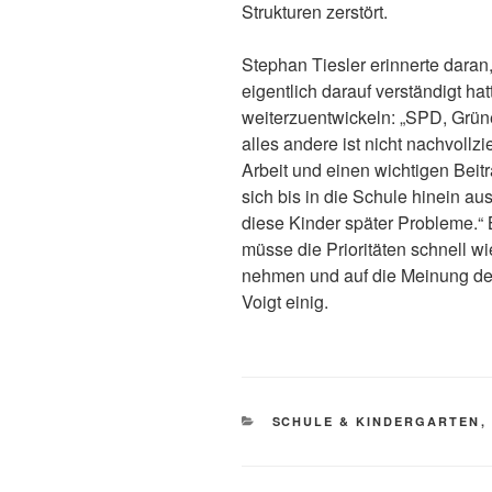
Strukturen zerstört.
Stephan Tiesler erinnerte daran
eigentlich darauf verständigt ha
weiterzuentwickeln: „SPD, Grü
alles andere ist nicht nachvollzi
Arbeit und einen wichtigen Beitr
sich bis in die Schule hinein a
diese Kinder später Probleme.“ 
müsse die Prioritäten schnell wi
nehmen und auf die Meinung der
Voigt einig.
KATEGORIEN
SCHULE & KINDERGARTEN
,