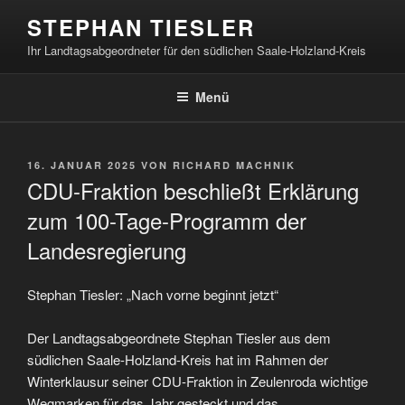
Zum
STEPHAN TIESLER
Inhalt
Ihr Landtagsabgeordneter für den südlichen Saale-Holzland-Kreis
springen
Menü
VERÖFFENTLICHT
16. JANUAR 2025
VON
RICHARD MACHNIK
AM
CDU-Fraktion beschließt Erklärung
zum 100-Tage-Programm der
Landesregierung
Stephan Tiesler: „Nach vorne beginnt jetzt“
Der Landtagsabgeordnete Stephan Tiesler aus dem
südlichen Saale-Holzland-Kreis hat im Rahmen der
Winterklausur seiner CDU-Fraktion in Zeulenroda wichtige
Wegmarken für das Jahr gesteckt und das