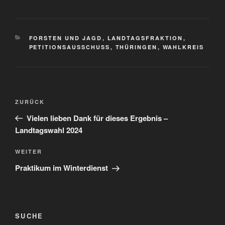
KATEGORIEN
FORSTEN UND JAGD
,
LANDTAGSFRAKTION
,
PETITIONSAUSSCHUSS
,
THÜRINGEN
,
WAHLKREIS
Beitragsnavigation
Vorheriger
ZURÜCK
Beitrag
Vielen lieben Dank für dieses Ergebnis –
Landtagswahl 2024
Nächster
WEITER
Beitrag
Praktikum im Winterdienst
SUCHE