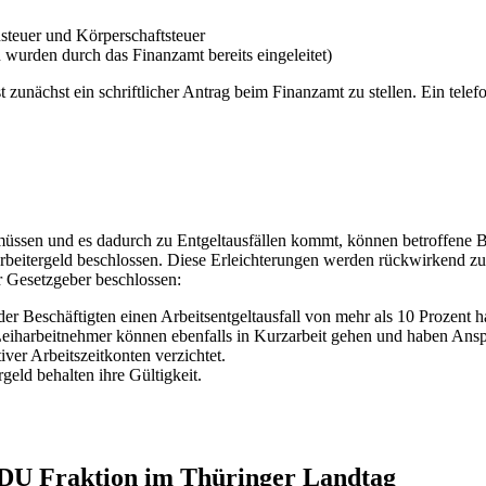
teuer und Körperschaftsteuer
urden durch das Finanzamt bereits eingeleitet)
zunächst ein schriftlicher Antrag beim Finanzamt zu stellen. Ein telefo
sen und es dadurch zu Entgeltausfällen kommt, können betroffene Bes
rbeitergeld beschlossen. Diese Erleichterungen werden rückwirkend zu
r Gesetzgeber beschlossen:
er Beschäftigten einen Arbeitsentgeltausfall von mehr als 10 Prozent h
Leiharbeitnehmer können ebenfalls in Kurzarbeit gehen und haben Ansp
er Arbeitszeitkonten verzichtet.
eld behalten ihre Gültigkeit.
 CDU Fraktion im Thüringer Landtag