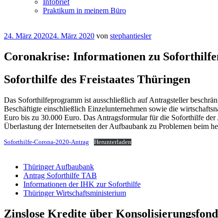
Infobrief
Praktikum in meinem Büro
Veröffentlicht
24. März 2020
24. März 2020
von
stephantiesler
am
Coronakrise: Informationen zu Soforthilf
Soforthilfe des Freistaates Thüringen
Das Soforthilfeprogramm ist ausschließlich auf Antragsteller beschr
Beschäftigte einschließlich Einzelunternehmen sowie die wirtschafts
Euro bis zu 30.000 Euro. Das Antragsformular für die Soforthilfe d
Überlastung der Internetseiten der Aufbaubank zu Problemen beim he
Soforthilfe-Corona-2020-Antrag
Herunterladen
Thüringer Aufbaubank
Antrag Soforthilfe TAB
Informationen der IHK zur Soforthilfe
Thüringer Wirtschaftsministerium
Zinslose Kredite über Konsolisierungsfon