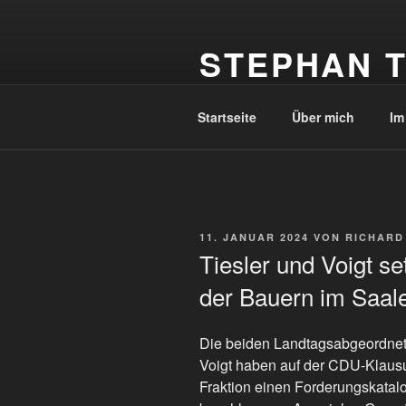
Zum
Inhalt
STEPHAN T
springen
Ihr Landtagsabgeordneter für d
Startseite
Über mich
Im
VERÖFFENTLICHT
11. JANUAR 2024
VON
RICHARD
AM
Tiesler und Voigt se
der Bauern im Saale
Die beiden Landtagsabgeordnete
Voigt haben auf der CDU-Klaus
Fraktion einen Forderungskatalo