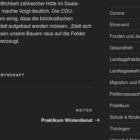
tlichkeit zahlreicher Höfe im Saale-
 machte Voigt deutlich. Die CDU-
Corona
m einig, dass die bürokratischen
Ehrenamt
tatt aufgebaut werden müssen. „Statt sich
ssen unsere Bauern raus auf die Felder
Forsten und J
berzeugt.
Gesundheit
Landtagsfrakti
Landtagsswahl
IRTSCHAFT
Migration und F
Petitionsaussc
Praktikum
Nächster
WEITER
Schule & Kinde
Beitrag
Praktikum Winterdienst
Thüringen