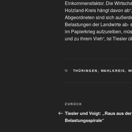
Einkommensfaktor. Die Wirtschaf
Holzland-Kreis hängt davon ab“,
Abgeordneten sind sich außerde
Belastungen der Landwirte ab- s
im Papierkrieg aufzureiben, mü
und zu ihrem Vieh“, ist Tiesler ü
KATEGORIEN
THÜRINGEN
,
WAHLKREIS
,
W
Beitragsnavigation
Vorheriger
ZURÜCK
Beitrag
Tiesler und Voigt: „Raus aus der
Belastungsspirale“