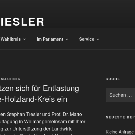
IESLER
en südlichen Saale-Holzland-Kreis
 Wahlkreis
Im Parlament
Service
 MACHNIK
SUCHE
tzen sich für Entlastung
Suche
-Holzland-Kreis ein
nach:
n Stephan Tiesler und Prof. Dr. Mario
NEUESTE BE
urtagung in Weimar gemeinsam mit ihrer
g zur Unterstützung der Landwirte
Kleine Anfrage