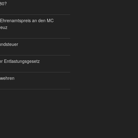
80?
ht Ehrenamtspreis an den MC
reuz
undsteuer
er Entlastungsgesetz
erwehren