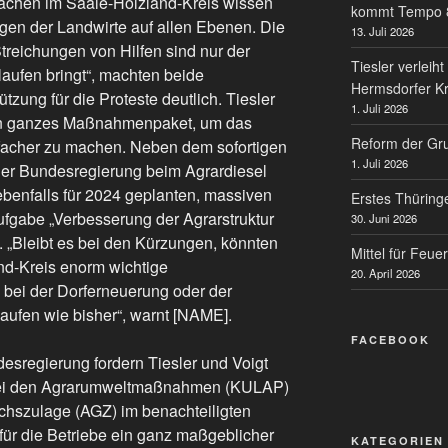
ächen im Saale-Holzland-Kreis wissen
kommt Tempo 
gen der Landwirte auf allen Ebenen. Die
13. Juli 2026
reichungen von Hilfen sind nur der
Tiesler verlei
aufen bringt“, machten beide
Hermsdorfer K
tzung für die Proteste deutlich. Tiesler
1. Juli 2026
ein ganzes Maßnahmenpaket, um das
Reform der Gr
facher zu machen. Neben dem sofortigen
1. Juli 2026
der Bundesregierung beim Agrardiesel
benfalls für 2024 geplanten, massiven
Erstes Thüring
fgabe „Verbesserung der Agrarstruktur
30. Juni 2026
 „Bleibt es bei den Kürzungen, könnten
Mittel für Feu
nd-Kreis enorm wichtige
20. April 2026
bei der Dorferneuerung oder der
laufen wie bisher“, warnt [NAME].
FACEBOOK
desregierung fordern Tiesler und Voigt
bei den Agrarumweltmaßnahmen (KULAP)
ichszulage (AGZ) im benachteiligten
für die Betriebe ein ganz maßgeblicher
KATEGORIEN