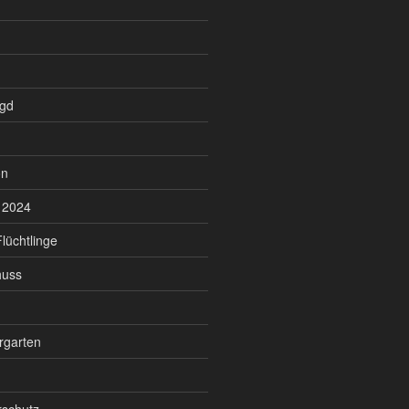
agd
on
 2024
lüchtlinge
huss
rgarten