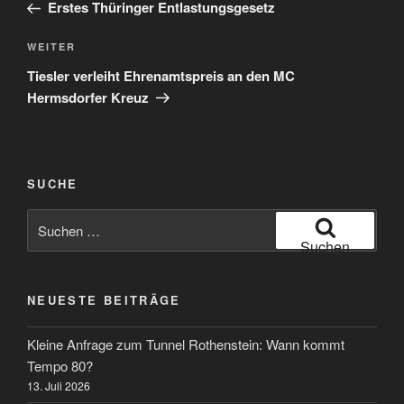
Beitrag
Erstes Thüringer Entlastungsgesetz
Nächster
WEITER
Beitrag
Tiesler verleiht Ehrenamtspreis an den MC
Hermsdorfer Kreuz
SUCHE
Suche
nach:
Suchen
NEUESTE BEITRÄGE
Kleine Anfrage zum Tunnel Rothenstein: Wann kommt
Tempo 80?
13. Juli 2026