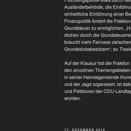
Ausländerbehörde, die Einführu
einheitliche Einführung einer Be
Finanzpolitik fordert die Fraktio
Grundsteuer zu ermöglichen. „H
drohen durch die Grundsteuerre
braucht mehr Fairness zwischen
Grundstücksbesitzern“, so Tiesle
Auf der Klausur hat die Fraktio
den einzelnen Themengebieten ge
in seiner Heimatgemeinde Humm
und der Jagd organisiert, ist da
und Petitionen der CDU-Landtag
worden.
VERÖFFENTLICHT
17. DEZEMBER 2019