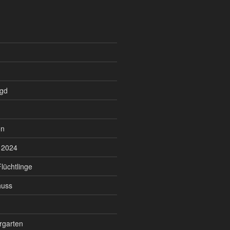
agd
on
 2024
lüchtlinge
huss
rgarten