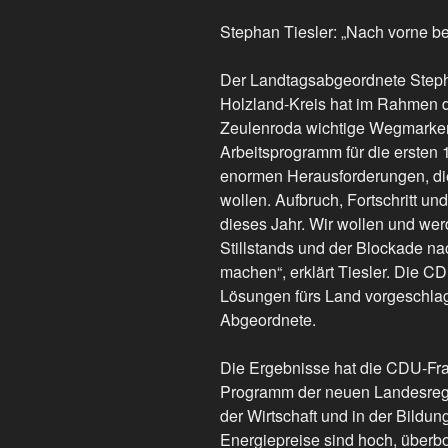
Stephan Tiesler: „Nach vorne beg
Der Landtagsabgeordnete Steph
Holzland-Kreis hat im Rahmen d
Zeulenroda wichtige Wegmarken 
Arbeitsprogramm für die ersten 
enormen Herausforderungen, di
wollen. Aufbruch, Fortschritt un
dieses Jahr. Wir wollen und we
Stillstands und der Blockade na
machen“, erklärt Tiesler. Die C
Lösungen fürs Land vorgeschlage
Abgeordnete.
Die Ergebnisse hat die CDU-Fra
Programm der neuen Landesregie
der Wirtschaft und in der Bildu
Energiepreise sind hoch, überb