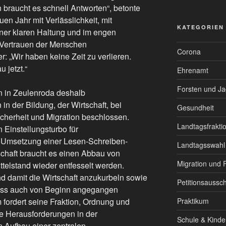
braucht es schnell Antworten“, betonte
uen Jahr mit Verlässlichkeit, mit
KATEGORIEN
iner klaren Haltung und im engen
 Vertrauen der Menschen
Corona
: „Wir haben keine Zeit zu verlieren.
 jetzt.“
Ehrenamt
Forsten und J
n in Zeulenroda deshalb
n der Bildung, der Wirtschaft, bei
Gesundheit
cherheit und Migration beschlossen.
Landtagsfrakti
 Einstellungsturbo für
 Umsetzung einer Lesen-Schreiben-
Landtagsswahl
schaft braucht es einen Abbau von
Migration und F
telstand wieder entfesselt werden.
nd damit die Wirtschaft anzukurbeln sowie
Petitionsaussc
 muss auch von Beginn angegangen
 fordert seine Fraktion, Ordnung und
Praktikum
ie Herausforderungen in der
Schule & Kinde
n Aufbau einer zentralen