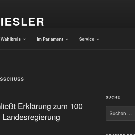
IESLER
en südlichen Saale-Holzland-Kreis
 Wahlkreis
Im Parlament
Service
USSCHUSS
SUCHE
ließt Erklärung zum 100-
Suche
 Landesregierung
nach: