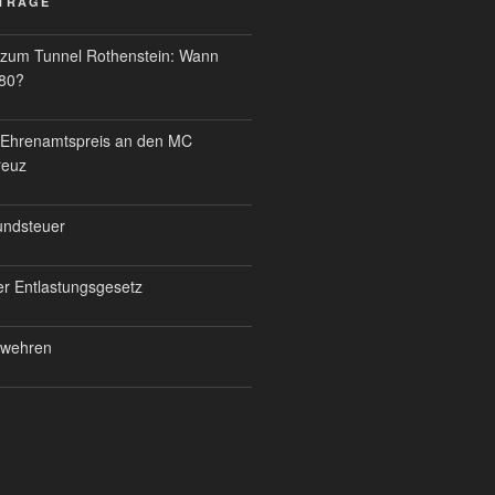
ITRÄGE
 zum Tunnel Rothenstein: Wann
80?
ht Ehrenamtspreis an den MC
reuz
undsteuer
er Entlastungsgesetz
erwehren