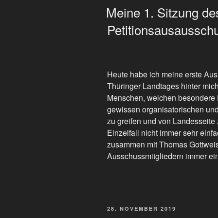
AM
Meine 1. Sitzung de
Petitionsausaussch
Heute habe ich meine erste Aus
Thüringer Landtages hinter mich 
Menschen, welchen besondere H
gewissen organisatorischen und 
zu greifen und von Landesseite 
Einzelfall nicht immer sehr einf
zusammen mit Thomas Gottweis
Ausschussmitgliedern immer ein
VERÖFFENTLICHT
28. NOVEMBER 2019
AM