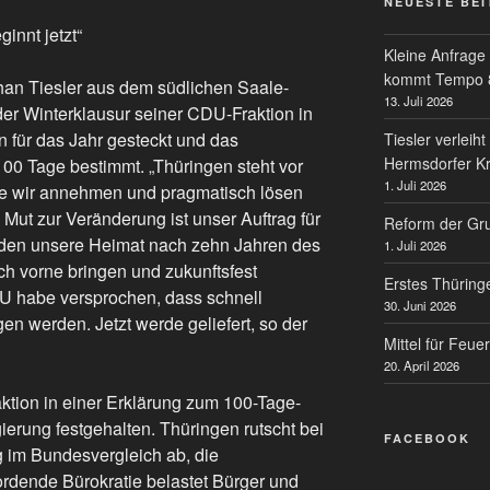
NEUESTE BE
innt jetzt“
Kleine Anfrage
kommt Tempo 
an Tiesler aus dem südlichen Saale-
13. Juli 2026
er Winterklausur seiner CDU-Fraktion in
für das Jahr gesteckt und das
Tiesler verlei
Hermsdorfer K
100 Tage bestimmt. „Thüringen steht vor
1. Juli 2026
e wir annehmen und pragmatisch lösen
d Mut zur Veränderung ist unser Auftrag für
Reform der Gr
rden unsere Heimat nach zehn Jahren des
1. Juli 2026
ch vorne bringen und zukunftsfest
Erstes Thüring
DU habe versprochen, dass schnell
30. Juni 2026
n werden. Jetzt werde geliefert, so der
Mittel für Feu
20. April 2026
ktion in einer Erklärung zum 100-Tage-
rung festgehalten. Thüringen rutscht bei
FACEBOOK
ng im Bundesvergleich ab, die
ordende Bürokratie belastet Bürger und