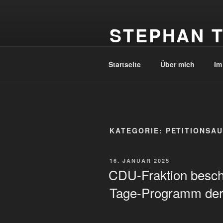
Zum
Inhalt
STEPHAN T
springen
Ihr Landtagsabgeordneter für d
Startseite
Über mich
Im
KATEGORIE:
PETITIONSA
VERÖFFENTLICHT
16. JANUAR 2025
AM
CDU-Fraktion besch
Tage-Programm der