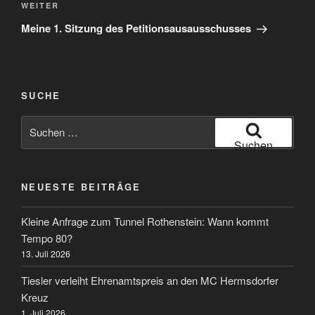
Nächster
WEITER
Beitrag
Meine 1. Sitzung des Petitionsausausschusses
SUCHE
Suche
nach:
Suchen
NEUESTE BEITRÄGE
Kleine Anfrage zum Tunnel Rothenstein: Wann kommt
Tempo 80?
13. Juli 2026
Tiesler verleiht Ehrenamtspreis an den MC Hermsdorfer
Kreuz
1. Juli 2026