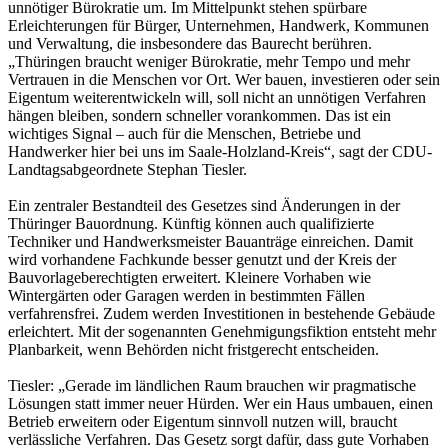
unnötiger Bürokratie um. Im Mittelpunkt stehen spürbare
Erleichterungen für Bürger, Unternehmen, Handwerk, Kommunen
und Verwaltung, die insbesondere das Baurecht berühren.
„Thüringen braucht weniger Bürokratie, mehr Tempo und mehr
Vertrauen in die Menschen vor Ort. Wer bauen, investieren oder sein
Eigentum weiterentwickeln will, soll nicht an unnötigen Verfahren
hängen bleiben, sondern schneller vorankommen. Das ist ein
wichtiges Signal – auch für die Menschen, Betriebe und
Handwerker hier bei uns im Saale-Holzland-Kreis“, sagt der CDU-
Landtagsabgeordnete Stephan Tiesler.
Ein zentraler Bestandteil des Gesetzes sind Änderungen in der
Thüringer Bauordnung. Künftig können auch qualifizierte
Techniker und Handwerksmeister Bauanträge einreichen. Damit
wird vorhandene Fachkunde besser genutzt und der Kreis der
Bauvorlageberechtigten erweitert. Kleinere Vorhaben wie
Wintergärten oder Garagen werden in bestimmten Fällen
verfahrensfrei. Zudem werden Investitionen in bestehende Gebäude
erleichtert. Mit der sogenannten Genehmigungsfiktion entsteht mehr
Planbarkeit, wenn Behörden nicht fristgerecht entscheiden.
Tiesler: „Gerade im ländlichen Raum brauchen wir pragmatische
Lösungen statt immer neuer Hürden. Wer ein Haus umbauen, einen
Betrieb erweitern oder Eigentum sinnvoll nutzen will, braucht
verlässliche Verfahren. Das Gesetz sorgt dafür, dass gute Vorhaben