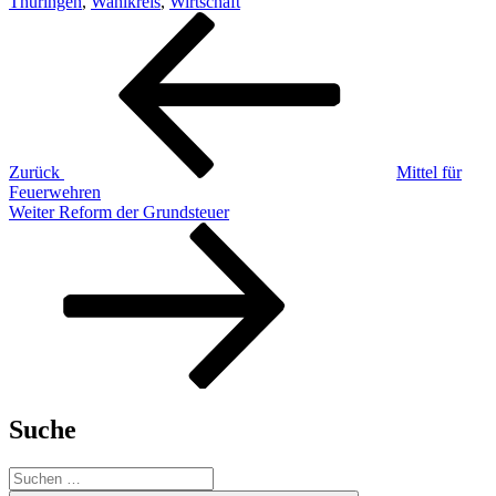
Thüringen
,
Wahlkreis
,
Wirtschaft
Beitragsnavigation
Vorheriger
Beitrag
Zurück
Mittel für
Feuerwehren
Nächster
Weiter
Reform der Grundsteuer
Beitrag
Suche
Suche
nach: