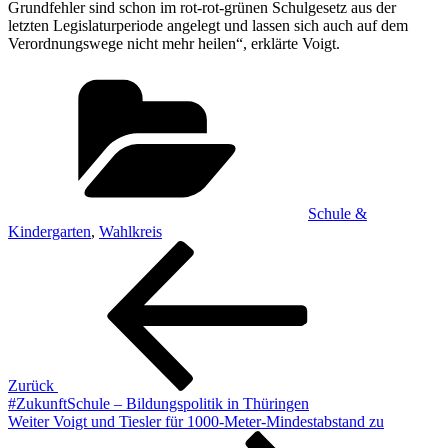
Grundfehler sind schon im rot-rot-grünen Schulgesetz aus der
letzten Legislaturperiode angelegt und lassen sich auch auf dem
Verordnungswege nicht mehr heilen“, erklärte Voigt.
Kategorien
Schule &
Kindergarten
,
Wahlkreis
Beitragsnavigation
Vorheriger
Beitrag
Zurück
#ZukunftSchule – Bildungspolitik in Thüringen
Nächster
Weiter
Voigt und Tiesler für 1000-Meter-Mindestabstand zu
Beitrag