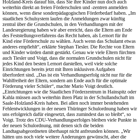
Holzland-Kreis darauf hin, dass Sie ihre Kinder nun doch auch
weiterhin direkt an freien Förderschulen und -zentren anmelden
können, wenn diese sonderpädagogischen Förderbedarf haben. „Im
staatlichen Schulsystem laufen die Anmeldungen zwar künftig
zentral über die Grundschulen, in den Verhandlungen mit der
Landesregierung haben wir aber erreicht, dass die Eltern am Ende
des Feststellungsverfahrens das Recht haben, als Lernort für ihr
Kind eine Förderschule zu wählen. Auch wenn das Schulamt etwas
anderes empfiehlt“, erklärte Stephan Tiesler. Die Rechte von Eltern
und Kinder würden damit gestärkt. Genau wie viele Eltern fürchten
auch Tiesler und Voigt, dass die normalen Grundschulen nicht für
jedes Kind den besten Lernort darstellen, weil viele solche
Einrichtungen bereits jetzt mit Ihren inklusiven Aufgaben
überfordert sind. „Das ist ein Verhandlungserfolg nicht nur für die
Wahlfreiheit der Eltern, sondern am Ende auch für die optimale
Förderung vieler Schüler“, machte Mario Voigt deutlich.
„Einrichtungen wie die Staatlichen Förderzentrum in Hainspitz oder
Kahla müssen auch weiterhin ihren Platz in der Schullandschaft im
Saale-Holzland-Kreis haben. Bei allen noch immer bestehenden
Fehlentwicklungen in der neuen Thüringer Schulordnung haben wir
uns erfolgreich dafür eingesetzt, dass zumindest das so bleibt“, so
Voigt. Trotz des CDU-Verhandlungserfolges bleiben viele Punkte in
der neuen Schulordnung, mit denen sich die beiden
Landtagsabgeordneten überhaupt nicht anfreunden können. „Wir
hätten uns noch viele weitere Änderungen gewünscht, aber die