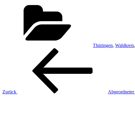
Kategorien
Thüringen
,
Wahlkreis
Beitragsnavigation
Vorheriger
Beitrag
Zurück
Abgeordneter 
Nächster
Beitrag