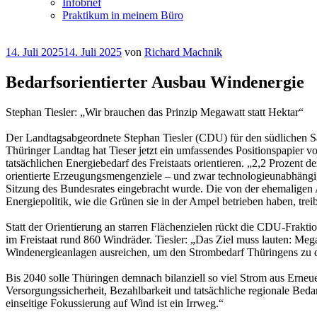
Infobrief
Praktikum in meinem Büro
Veröffentlicht
14. Juli 2025
14. Juli 2025
von
Richard Machnik
am
Bedarfsorientierter Ausbau Windenergie
Stephan Tiesler: „Wir brauchen das Prinzip Megawatt statt Hektar“
Der Landtagsabgeordnete Stephan Tiesler (CDU) für den südlichen S
Thüringer Landtag hat Tieser jetzt ein umfassendes Positionspapier v
tatsächlichen Energiebedarf des Freistaats orientieren. „2,2 Prozent 
orientierte Erzeugungsmengenziele – und zwar technologieunabhängig“
Sitzung des Bundesrates eingebracht wurde. Die von der ehemaligen A
Energiepolitik, wie die Grünen sie in der Ampel betrieben haben, tr
Statt der Orientierung an starren Flächenzielen rückt die CDU-Frakt
im Freistaat rund 860 Windräder. Tiesler: „Das Ziel muss lauten: Me
Windenergieanlagen ausreichen, um den Strombedarf Thüringens zu de
Bis 2040 solle Thüringen demnach bilanziell so viel Strom aus Erneuer
Versorgungssicherheit, Bezahlbarkeit und tatsächliche regionale Bed
einseitige Fokussierung auf Wind ist ein Irrweg.“