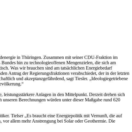
indenergie in Thüringen. Zusammen mit seiner CDU-Fraktion im
es Bundes hin zu technologieoffenen Mengenzielen, die sich am
istisch. Was wir brauchen sind am tatsächlichen Energiebedarf
en Antrag der Regierungsfraktionen verabschiedet, der in der letzten
aftlich und akzeptanzgefährdend, sagt Tiesler. „Ideologiegetriebene
Bevölkerung.“
 leistungsstärkere Anlagen in den Mittelpunkt. Derzeit drehen sich
 Nach unseren Berechnungen würden unter dieser Maßgabe rund 620
ker. Tielser „Es braucht eine Energiepolitik mit Vernunft, die auf
en, vor allem mehr Anstrengung bei Solar oder Geothermie. Die