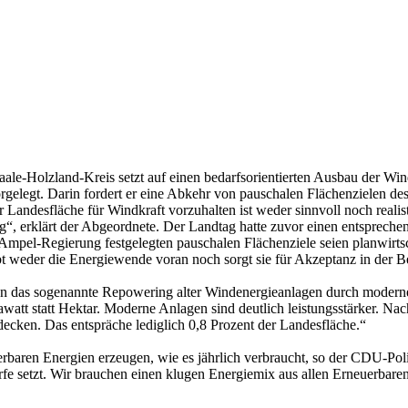
aale-Holzland-Kreis setzt auf einen bedarfsorientierten Ausbau der W
orgelegt. Darin fordert er eine Abkehr von pauschalen Flächenzielen d
der Landesfläche für Windkraft vorzuhalten ist weder sinnvoll noch real
, erklärt der Abgeordnete. Der Landtag hatte zuvor einen entsprechend
mpel-Regierung festgelegten pauschalen Flächenziele seien planwirtsch
eibt weder die Energiewende voran noch sorgt sie für Akzeptanz in der 
ion das sogenannte Repowering alter Windenergieanlagen durch moderne,
gawatt statt Hektar. Moderne Anlagen sind deutlich leistungsstärker.
cken. Das entspräche lediglich 0,8 Prozent der Landesfläche.“
baren Energien erzeugen, wie es jährlich verbraucht, so der CDU-Politi
arfe setzt. Wir brauchen einen klugen Energiemix aus allen Erneuerbar