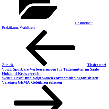
Gesundheit
,
Praktikum
,
Wahlkreis
Beitragsnavigation
Vorheriger
Beitrag
Zurück
Tiesler und
Voigt: Spürbare Verbesserungen für Tagesmütter im Saale-
Holzland-Kreis erreicht
Nächster
Weiter
Tiesler und Voigt wollen ehrenamtlich organisierten
Beitrag
Vereinen GEMA-Gebühren erlassen