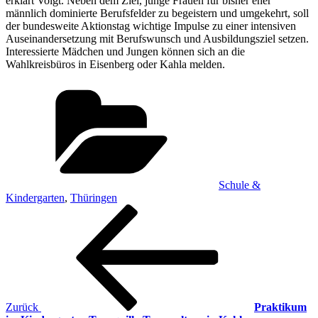
erklärt Voigt. Neben dem Ziel, junge Frauen für bisher eher
männlich dominierte Berufsfelder zu begeistern und umgekehrt, soll
der bundesweite Aktionstag wichtige Impulse zu einer intensiven
Auseinandersetzung mit Berufswunsch und Ausbildungsziel setzen.
Interessierte Mädchen und Jungen können sich an die
Wahlkreisbüros in Eisenberg oder Kahla melden.
Kategorien
Schule &
Kindergarten
,
Thüringen
Beitragsnavigation
Vorheriger
Beitrag
Zurück
Praktikum