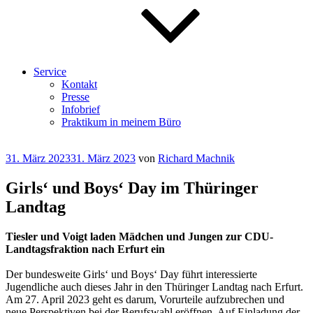
Service
Kontakt
Presse
Infobrief
Praktikum in meinem Büro
Veröffentlicht
31. März 2023
31. März 2023
von
Richard Machnik
am
Girls‘ und Boys‘ Day im Thüringer
Landtag
Tiesler und Voigt laden Mädchen und Jungen zur CDU-
Landtagsfraktion nach Erfurt ein
Der bundesweite Girls‘ und Boys‘ Day führt interessierte
Jugendliche auch dieses Jahr in den Thüringer Landtag nach Erfurt.
Am 27. April 2023 geht es darum, Vorurteile aufzubrechen und
neue Perspektiven bei der Berufswahl eröffnen. Auf Einladung der