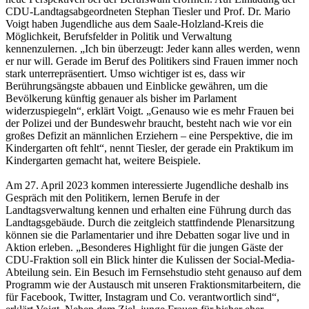
CDU-Landtagsabgeordneten Stephan Tiesler und Prof. Dr. Mario
Voigt haben Jugendliche aus dem Saale-Holzland-Kreis die
Möglichkeit, Berufsfelder in Politik und Verwaltung
kennenzulernen. „Ich bin überzeugt: Jeder kann alles werden, wenn
er nur will. Gerade im Beruf des Politikers sind Frauen immer noch
stark unterrepräsentiert. Umso wichtiger ist es, dass wir
Berührungsängste abbauen und Einblicke gewähren, um die
Bevölkerung künftig genauer als bisher im Parlament
widerzuspiegeln“, erklärt Voigt. „Genauso wie es mehr Frauen bei
der Polizei und der Bundeswehr braucht, besteht nach wie vor ein
großes Defizit an männlichen Erziehern – eine Perspektive, die im
Kindergarten oft fehlt“, nennt Tiesler, der gerade ein Praktikum im
Kindergarten gemacht hat, weitere Beispiele.
Am 27. April 2023 kommen interessierte Jugendliche deshalb ins
Gespräch mit den Politikern, lernen Berufe in der
Landtagsverwaltung kennen und erhalten eine Führung durch das
Landtagsgebäude. Durch die zeitgleich stattfindende Plenarsitzung
können sie die Parlamentarier und ihre Debatten sogar live und in
Aktion erleben. „Besonderes Highlight für die jungen Gäste der
CDU-Fraktion soll ein Blick hinter die Kulissen der Social-Media-
Abteilung sein. Ein Besuch im Fernsehstudio steht genauso auf dem
Programm wie der Austausch mit unseren Fraktionsmitarbeitern, die
für Facebook, Twitter, Instagram und Co. verantwortlich sind“,