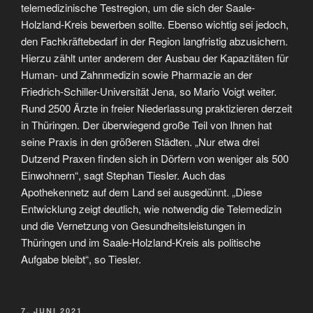
telemedizinische Testregion, um die sich der Saale-
Holzland-Kreis bewerben sollte. Ebenso wichtig sei jedoch,
den Fachkräftebedarf in der Region langfristig abzusichern.
Hierzu zählt unter anderem der Ausbau der Kapazitäten für
Human- und Zahnmedizin sowie Pharmazie an der
Friedrich-Schiller-Universität Jena, so Mario Voigt weiter.
Rund 2500 Ärzte in freier Niederlassung praktizieren derzeit
in Thüringen. Der überwiegend große Teil von Ihnen hat
seine Praxis in den größeren Städten. „Nur etwa drei
Dutzend Praxen finden sich in Dörfern von weniger als 500
Einwohnern“, sagt Stephan Tiesler. Auch das
Apothekennetz auf dem Land sei ausgedünnt. „Diese
Entwicklung zeigt deutlich, wie notwendig die Telemedizin
und die Vernetzung von Gesundheitsleistungen in
Thüringen und im Saale-Holzland-Kreis als politische
Aufgabe bleibt“, so Tiesler.
VERÖFFENTLICHT
7. JUNI 2021