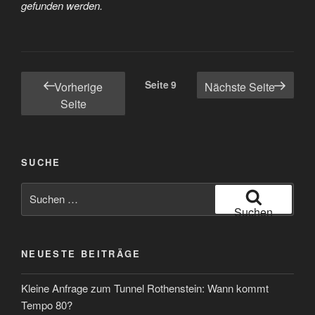
gefunden werden.
Seitennummerierung
Seite
9
Vorherige
Nächste Seite
der
Seite
Beiträge
SUCHE
Suche
nach:
Suchen
NEUESTE BEITRÄGE
Kleine Anfrage zum Tunnel Rothenstein: Wann kommt
Tempo 80?