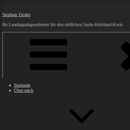
Zum
Inhalt
Stephan Tiesler
springen
Ihr Landtagsabgeordneter für den südlichen Saale-Holzland-Kreis
Startseite
Über mich