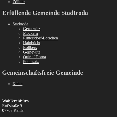
Zöllnitz
Erfüllende Gemeinde Stadtroda
Stadtroda
Gernewitz
Möckern
Ruttersdorf-Lotschen
Hainbücht
Bollberg
Gernewitz
Quirla/ Dorna
Podelsatz
Gemeinschaftsfreie Gemeinde
Kahla
Wahlkreisbüro
Roßstraße 9
07768 Kahla