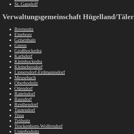
St. Gangloff
Verwaltungsgemeinschaft Hügelland/Täler
Bremsnitz
Eineborn
Geisenhain
Gneus
Großbockedra
Karlsdorf
Kleinbockedra
Kleinebersdorf
Lippersdorf-Erdmannsdorf
Meusebach
O
b
erbodnitz
O
t
tendorf
Rattelsdorf
Rausdorf
Renthendorf
Tautendorf
Tissa
Tröbnitz
Trockenborn-Wolfersdorf
Unterbodnitz