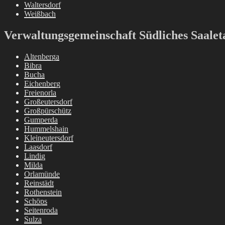
Waltersdorf
Weißbach
Verwaltungsgemeinschaft Südliches Saalet
Altenberga
Bibra
Bucha
Eichenberg
Freienorla
Großeutersdorf
Großpürschütz
Gumperda
Hummelshain
Kleineutersdorf
Laasdorf
Lindig
Milda
Orlamünde
Reinstädt
Rothenstein
Schöps
Seitenroda
Sulza