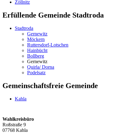
Zöllnitz
Erfüllende Gemeinde Stadtroda
Stadtroda
Gernewitz
Möckern
Ruttersdorf-Lotschen
Hainbücht
Bollberg
Gernewitz
Quirla/ Dorna
Podelsatz
Gemeinschaftsfreie Gemeinde
Kahla
Wahlkreisbüro
Roßstraße 9
07768 Kahla