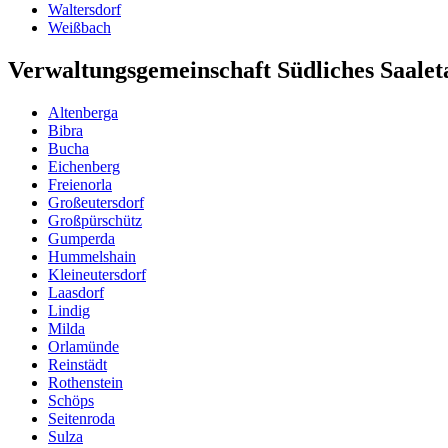
Waltersdorf
Weißbach
Verwaltungsgemeinschaft Südliches Saalet
Altenberga
Bibra
Bucha
Eichenberg
Freienorla
Großeutersdorf
Großpürschütz
Gumperda
Hummelshain
Kleineutersdorf
Laasdorf
Lindig
Milda
Orlamünde
Reinstädt
Rothenstein
Schöps
Seitenroda
Sulza