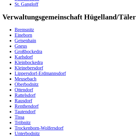
St. Gangloff
Verwaltungsgemeinschaft Hügelland/Täler
Bremsnitz
Eineborn
Geisenhain
Gneus
Großbockedra
Karlsdorf
Kleinbockedra
Kleinebersdorf
Lippersdorf-Erdmannsdorf
Meusebach
O
b
erbodnitz
O
t
tendorf
Rattelsdorf
Rausdorf
Renthendorf
Tautendorf
Tissa
Tröbnitz
Trockenborn-Wolfersdorf
Unterbodnitz